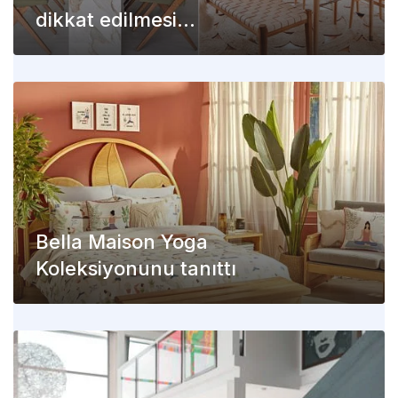
dikkat edilmesi
gerekenler: A’dan Z’ye
mermer masalar
Bella Maison Yoga
Koleksiyonunu tanıttı