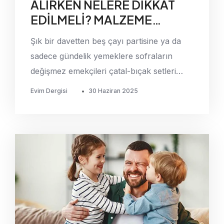
ALIRKEN NELERE DİKKAT
EDİLMELİ? MALZEME
SEÇİMİNE DİKKAT
Şık bir davetten beş çayı partisine ya da
sadece gündelik yemeklere sofraların
değişmez emekçileri çatal-bıçak setleri
farklı malzeme ve tasarımlarıyla çok yönlü
Evim Dergisi
•
30 Haziran 2025
ve çok şık.