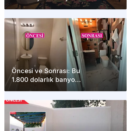
salonda büyük değişim
Öncesi ve Sonrası: Bu
1.800 dolarlık banyo
yenilemesi, sıkıcı bej bir
alanı bir sanat eserine
dönüştürüyor