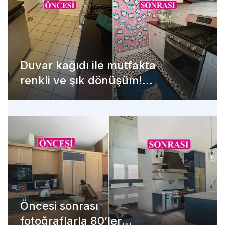
Duvar kağıdı ile mutfakta
renkli ve şık dönüşüm!
İşte öncesi ve sonrası
Öncesi sonrası
fotoğraflarla 80’ler