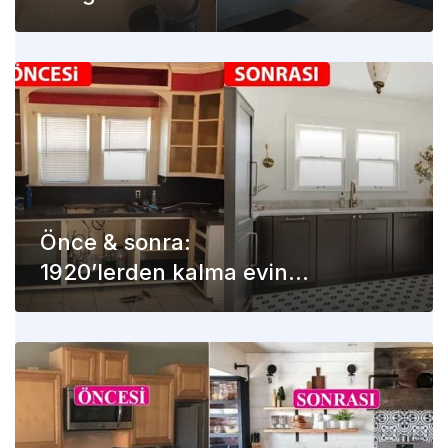
stilindeki mutfağın
değişimi
Önce & sonra:
1920’lerden kalma evin
mutfağında modern
dönüşüm