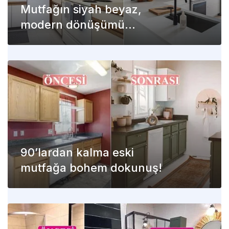
Mutfağın siyah beyaz,
modern dönüşümü
(Öncesi – sonrası)
90’lardan kalma eski
mutfağa bohem dokunuş!