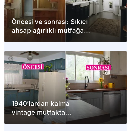
Öncesi ve sonrası: Sıkıcı
ahşap ağırlıklı mutfağa
boya dokunuşu!
1940’lardan kalma
vintage mutfakta
etkileyici değişim! İşte
öncesi ve sonrası