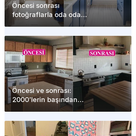
Öncesi sonrası
fotoğraflarla oda oda
dekoratif değişimler
Öncesi ve sonrası:
2000’lerin başından
kalma mutfağa sofistike
bir yenileme