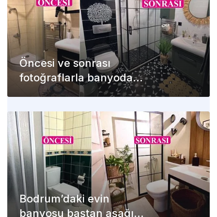
Öncesi ve sonrası
fotoğraflarla banyoda
siyah-beyaz dönüşüm
Bodrum’daki evin
banyosu baştan aşağı